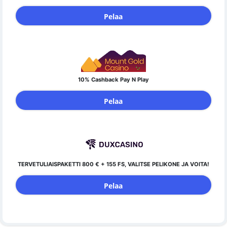
Pelaa
10% Cashback Pay N Play
Pelaa
TERVETULIAISPAKETTI 800 € + 155 FS, VALITSE PELIKONE JA VOITA!
Pelaa