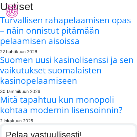
Uutiset
Turvallisen rahapelaamisen opas
– näin onnistut pitämään
pelaamisen aisoissa
22 huhtikuun 2026
Suomen uusi kasinolisenssi ja sen
vaikutukset suomalaisten
kasinopelaamiseen
30 tammikuun 2026
Mitä tapahtuu kun monopoli
kohtaa modernin lisensoinnin?
2 lokakuun 2025
Pelaa vastuullisesti!