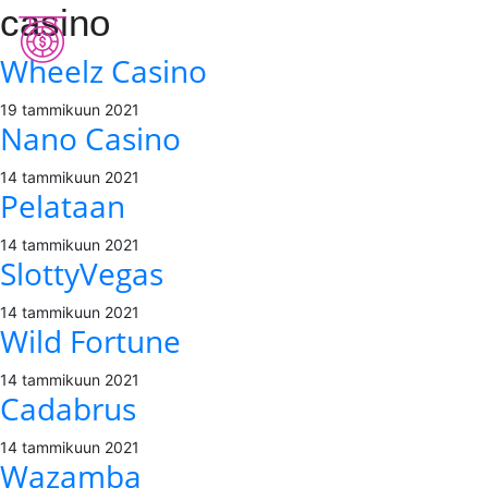
casino
Wheelz Casino
19 tammikuun 2021
Nano Casino
14 tammikuun 2021
Pelataan
14 tammikuun 2021
SlottyVegas
14 tammikuun 2021
Wild Fortune
14 tammikuun 2021
Cadabrus
14 tammikuun 2021
Wazamba