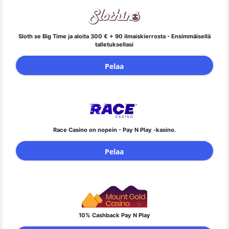
Sloth se Big Time ja aloita 300 € + 90 ilmaiskierrosta - Ensimmäisellä
talletuksellasi
Pelaa
Race Casino on nopein - Pay N Play -kasino.
Pelaa
10% Cashback Pay N Play