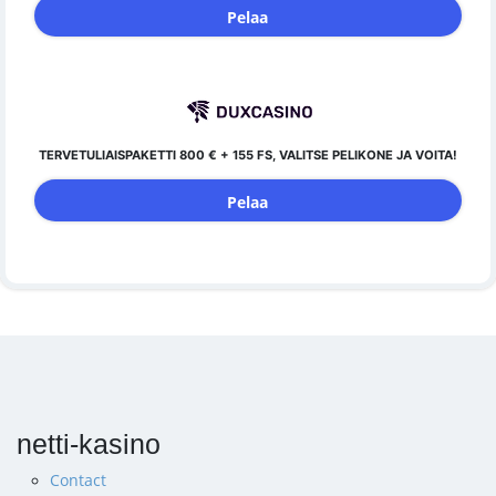
Pelaa
TERVETULIAISPAKETTI 800 € + 155 FS, VALITSE PELIKONE JA VOITA!
Pelaa
netti-kasino
Contact